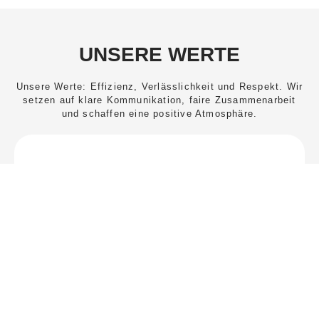
UNSERE WERTE
Unsere Werte: Effizienz, Verlässlichkeit und Respekt. Wir
setzen auf klare Kommunikation, faire Zusammenarbeit
und schaffen eine positive Atmosphäre.
EFFIZIENT
Wir setzen auf schnelle,
unkomplizierte Lösungen
und sparen dir wertvolle
Zeit – ganz ohne unnötige
Umwege.