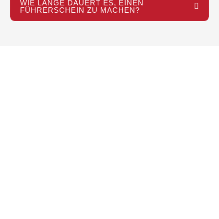
WIE LANGE DAUERT ES, EINEN
FÜHRERSCHEIN ZU MACHEN?
NOCH FRAGEN? WIR
SIND FÜR DICH DA!
Egal, ob du Unterstützung bei der
Anmeldung brauchst, eine Frage zu
unseren Kursen hast oder einfach mehr
über uns erfahren möchtest – wir helfen
dir gerne weiter.